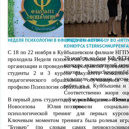
НЕДЕЛЯ ПСИХОЛОГИИ В КФ ФГБОУ ВО «НГПУ»
СТУДЕНТЫ КФ ФГБОУ ВО «НГПУ
КОНКУРСА STERNSCHNUPPENFA
С 18 по 22 ноября в Куйбышевском филиале НГП
20 ноября на базе КФ Ф
проходила Неделя психологии. Активное участие 
конкурс исполнителей нем
организации и проведении мероприятий принимал
поэзии Sternschnuppen
студенты 2 и 3 курсов факультета психолого
услышали немецкие песни
педагогического образования, обучающиеся п
ребят из г. Куйбышева и
профилю Психология образования.
Соответственно жюри оц
В первый день студентки 3 курса Морозова Юлия 
двум номинациям: «Немец
Новоселова Юлия провели социально
поэзия».
психологической тренинг для первых курсов
Ключевым моментом тренинга была ролевая игр
"Бункер" (по словам самих первокурснико