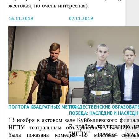
жестокая, но очень интересная).
16.11.2019
07.11.2019
ПОЛТОРА КВАДРАТНЫХ МЕТРА
РОЖДЕСТВЕНСКИЕ ОБРАЗОВАТЕ
ПОБЕДА: НАСЛЕДИЕ И НАСЛЕДН
13 ноября в актовом зале Куйбышевского филиал
7 ноября традиционно 
НГПУ театральным объединением "Балаганчик
"НГПУ" прошли ежегод
была показана комедия по мотивам сериал