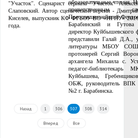
образовательные чтения. Н
"Участок". Сценарист сериала "Участок" Алексе
приветственным с
Слаповский. Автор сценической версии - Дмитри
Преосвященнейший Феодос
Киселев, выпускник КФ ФГБОУ ВО «НГПУ» 201
Барабинский и Гутова 
года.
директор Куйбышевского 
представили Галай Д.А., 
литературы МБОУ СОШ
протоиерей Сергий Ворон
архангела Михаила с. Уст
педагог-библиотека
Куйбышева, Гребенщиков
ОБЖ, руководитель ВП
№2 г. Барабинска.
Назад
1
306
307
308
314
Вперед
Все