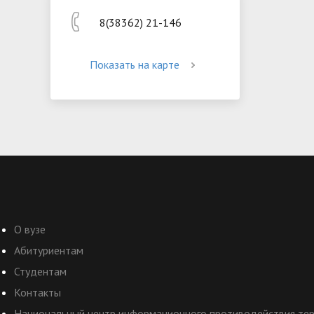
8(38362) 21-146
Показать на карте
О вузе
Абитуриентам
Студентам
Контакты
Национальный центр информационного противодействия терр