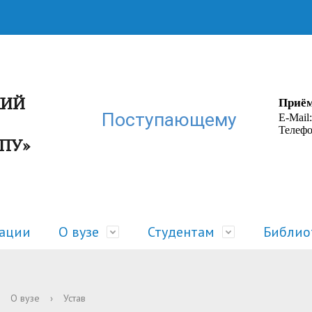
КИЙ
Приём
Поступающему
E-Mail
Телефо
ГПУ»
зации
О вузе
Студентам
Библио
ра
 жизнь
Руководство
Расписание
О вузе
›
Устав