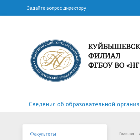
Задайте вопрос директору
КУЙБЫШЕВС
ФИЛИАЛ
ФГБОУ ВО «Н
Сведения об образовательной органи
Факультеты
Спортивная жизнь
Структу
Научная
Факультеты
Главная
›