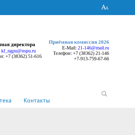
Приёмная комиссия 2026
ная директора
E-Mail:
21-146@mail.ru
:
kf_ngpu@nspu.ru
Телефон:
+7 (38362) 21-146
н: +7 (38362) 51-616
+7-913-759-67-66
тека
Контакты
История
Электронные портфолио