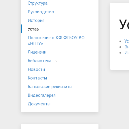
Структура
Устав
Положе
Руководство
Программы дополнительного
«НГПУ»
Оплата 
У
История
образования
Банковские реквизиты
Видеога
Устав
Мероприятия
Студенч
Положение о КФ ФГБОУ ВО
У
«НГПУ»
Вн
Лицензии
Из
Библиотека
Новости
Контакты
Банковские реквизиты
Видеогалерея
Документы