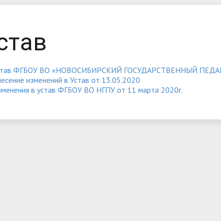
ние о КФ ФГБОУ ВО
Лицензии
обучения
Документы и справки
Новости
став
лерея
Документы
еские объединения
Анкета оценки качества усл
став ФГБОУ ВО «НОВОСИБИРСКИЙ ГОСУДАРСТВЕННЫЙ ПЕДА
осуществления образовате
есение изменений в Устав от 13.05.2020
деятельности КФ НГПУ
менения в устав ФГБОУ ВО НГПУ от 11 марта 2020г.