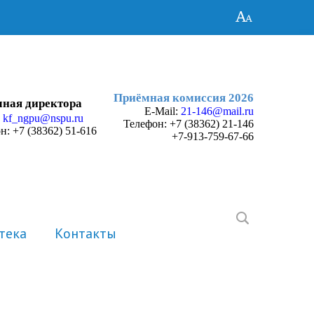
Приёмная комиссия 2026
ная директора
E-Mail:
21-146@mail.ru
:
kf_ngpu@nspu.ru
Телефон:
+7 (38362) 21-146
н: +7 (38362) 51-616
+7-913-759-67-66
тека
Контакты
История
Электронные портфолио