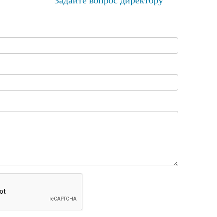
Задайте вопрос директору
ние о КФ ФГБОУ ВО
Лицензии
обучения
Документы и справки
Новости
лерея
Документы
еские объединения
Анкета оценки качества усл
осуществления образовате
деятельности КФ НГПУ