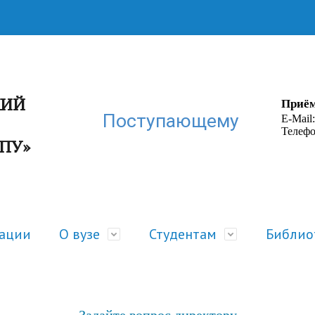
КИЙ
Приём
Поступающему
E-Mail
Телефо
ГПУ»
зации
О вузе
Студентам
Библио
ра
 жизнь
Руководство
Расписание