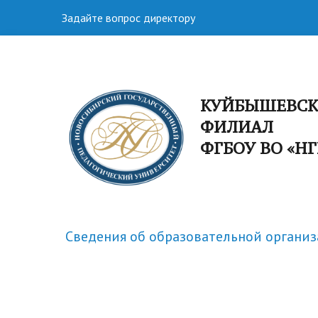
Задайте вопрос директору
КУЙБЫШЕВС
ФИЛИАЛ
ФГБОУ ВО «Н
Сведения об образовательной органи
Факультеты
Спортивная жизнь
Структу
Научная