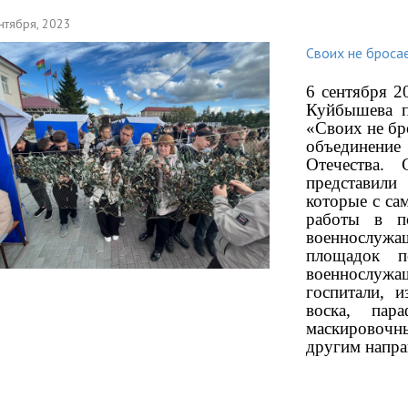
нтября, 2023
Своих не броса
6 сентября 2
Куйбышева п
«Своих не бр
объединени
Отечества.
представил
которые с са
работы в п
военнослуж
площадок п
военнослуж
госпитали, 
воска, пар
маскировочн
другим напр