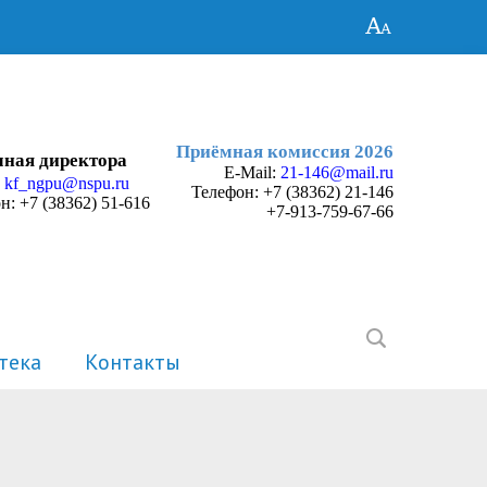
Приёмная комиссия 2026
ная директора
E-Mail:
21-146@mail.ru
:
kf_ngpu@nspu.ru
Телефон:
+7 (38362) 21-146
н: +7 (38362) 51-616
+7-913-759-67-66
тека
Контакты
История
Электронные портфолио