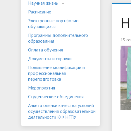
Научная жизнь
Устав
Положе
Расписание
Программы дополнительного
«НГПУ»
Оплата 
Н
Электронные портфолио
образования
обучающихся
Банковские реквизиты
Видеога
Мероприятия
Студенч
Программы дополнительного
13 се
образования
Оплата обучения
Документы и справки
Повышение квалификации и
профессиональная
переподготовка
Мероприятия
Студенческие объединения
Анкета оценки качества условий
осуществления образовательной
деятельности КФ НГПУ