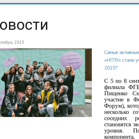
ние о КФ ФГБОУ ВО
Лицензии
обучения
Документы и справки
Новости
овости
лерея
Документы
еские объединения
Анкета оценки качества усл
нтября, 2023
осуществления образовате
Самые активны
деятельности КФ НГПУ
«НГПУ» стали у
2023!"
С 5 по 8 сен
филиала ФГ
Пищенко Сн
участие в Ф
Форум), кото
несколько с
соседних р
становятся э
уровня. По
компонента,