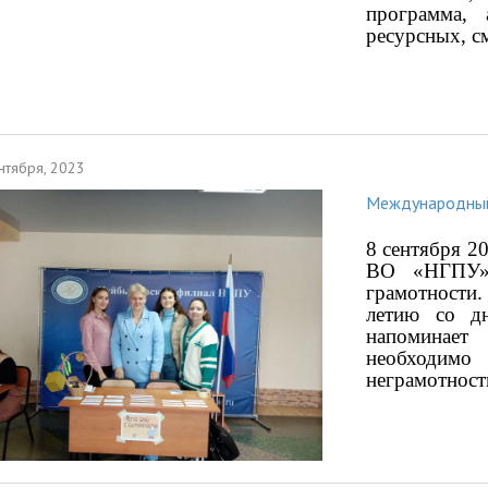
программа,
ресурсных, с
нтября, 2023
Международный
8 сентября 
ВО «НГПУ» 
грамотности
летию со дн
напоминает
необходи
неграмотност