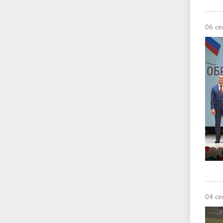
06 се
04 се