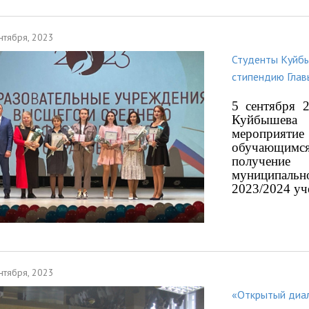
нтября, 2023
Студенты Куйб
стипендию Глав
5 сентября 
Куйбышева 
мероприяти
обучающимс
получение
муниципальн
2023/2024 уч
нтября, 2023
«Открытый диал