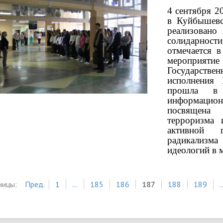
4 сентября 2
в Куйбышев
реализован
солидарност
отмечается 
мероприят
Государстве
исполнения 
прошла в
информацио
посвящена
терроризма 
активной г
радикализм
идеологий в 
ницы:
Пред.
1
...
185
186
187
188
189
.