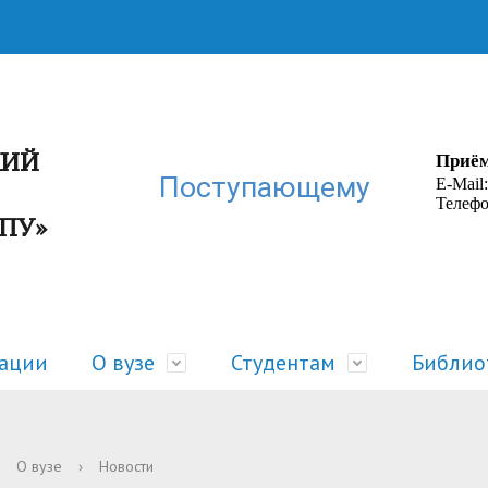
КИЙ
Приём
Поступающему
E-Mail
Телефо
ГПУ»
зации
О вузе
Студентам
Библио
ра
 жизнь
Руководство
Расписание
О вузе
›
Новости