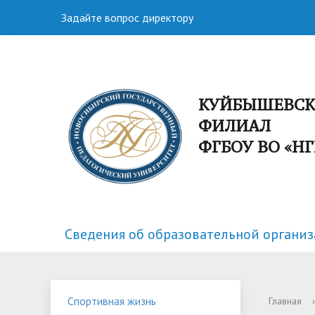
Задайте вопрос директору
КУЙБЫШЕВС
ФИЛИАЛ
ФГБОУ ВО «Н
Сведения об образовательной органи
Факультеты
Спортивная жизнь
Структу
Научная
Спортивная жизнь
Главная
›