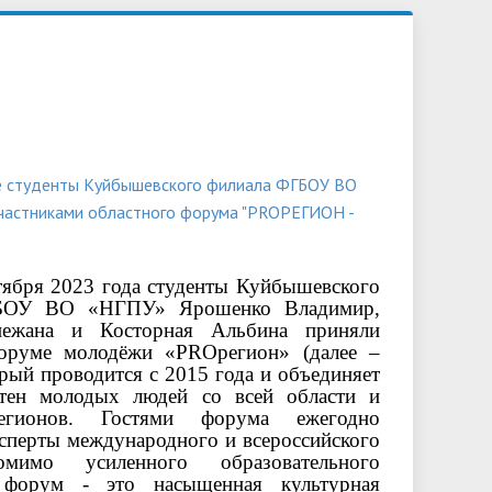
обучающихся
Библиотека
Повышение квалификации и
Контакты
профессиональная переподготовка
овий
льной
е студенты Куйбышевского филиала ФГБОУ ВО
частниками областного форума "PROРЕГИОН -
тября 2023 года студенты Куйбышевского
БОУ ВО «НГПУ» Ярошенко Владимир,
ежана и Косторная Альбина приняли
оруме молодёжи «PROрегион» (далее –
рый проводится с 2015 года и объединяет
отен молодых людей со всей области и
егионов. Гостями форума ежегодно
ксперты международного и всероссийского
мимо усиленного образовательного
 форум - это насыщенная культурная