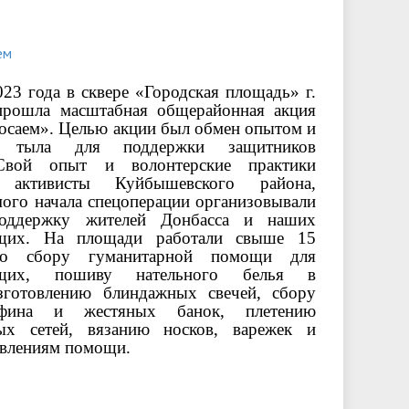
ем
023 года в сквере «Городская площадь» г.
рошла масштабная общерайонная акция
осаем». Целью акции был обмен опытом и
е тыла для поддержки защитников
 Свой опыт и волонтерские практики
и активисты Куйбышевского района,
мого начала спецоперации организовывали
оддержку жителей Донбасса и наших
ащих. На площади работали свыше 15
о сбору гуманитарной помощи для
ащих, пошиву нательного белья в
изготовлению блиндажных свечей, сбору
афина и жестяных банок, плетению
ых сетей, вязанию носков, варежек и
авлениям помощи.