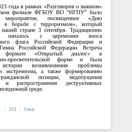
023 года в рамках «Разговоров о важном»
ском филиале ФГБОУ ВО “НГПУ” было
о мероприятие, посвященное «Дню
и в борьбе с терроризмом», который
в нашей стране 3 сентября. Традиционно
ие началось с церемонии вноса
нного флага Российской Федерации и
Гимна Российской Федерации. Встреча
 формате «Открытый диалог» в
нно-просветительской форме и была
 истории возникновения проблемы
и экстремизма, а также формированию
ражданской позиции, недопущения
а и распространения деструктивных
молодежной среде.
..
252
След.