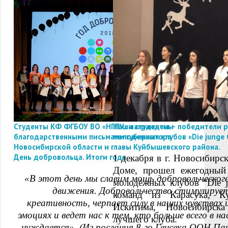
Студенты КФ ФГБОУ ВО «НГПУ» награждены
Наши студенты – победители р
благодарственными письмами губернатора
молодежных клубов «Die junge 
Новосибирской области и главы Куйбышевского района.
День добровольца. Итоги года
1 декабря в г. Новосибирс
Доме, прошел ежегодный
«В этот день мы славим мощь добровольческог
молодёжных клубов “Die j
движения. Добровольчество стимулируе
команд из Карасука, Ку
креативность, черпает силу в наших чувствах 
Искитима, Новосибирск
эмоциях и ведет нас к тем, кто больше всего в на
лучшего клуба.
нуждается». (Из послания 8-го Генсека ООН Па