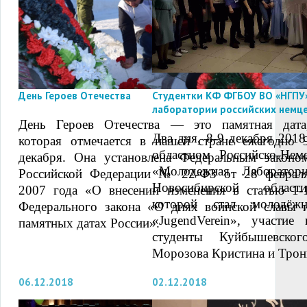
День Героев Отечества
Студентки КФ ФГБОУ ВО «НГПУ
лаборатории российских немце
День Героев Отечества — это памятная дата
Два дня, 8-9 декабря 2018
которая отмечается в нашей стране ежегодно 
областном Российско-Не
декабря. Она установлена Федеральным законо
«Молодежная Лаборатор
Российской Федерации № 22-ФЗ от 28 феврал
Новосибирской области
2007 года «О внесении изменения в статью 1-
которой стал молод
Федерального закона «О днях воинской славы 
«JugendVerein», участи
памятных датах России».
студенты Куйбышевск
Морозова Кристина и Трон
06.12.2018
02.12.2018