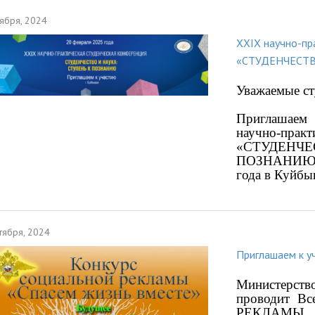
ября, 2024
ХХIХ научно-пр
«СТУДЕНЧЕСТВ
Уважаемые ст
Приглашаем
научно-пра
«СТУДЕН
ПОЗНАНИЮ»,
года в Куйб
тября, 2024
Приглашаем к у
Министерств
проводит В
РЕКЛАМЫ ан