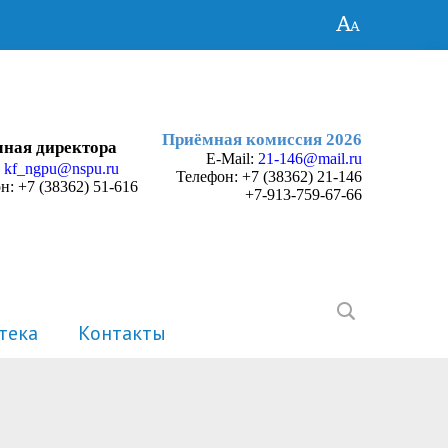
Приёмная комиссия 2026
ная директора
E-Mail:
21-146@mail.ru
:
kf_ngpu@nspu.ru
Телефон:
+7 (38362) 21-146
н: +7 (38362) 51-616
+7-913-759-67-66
тека
Контакты
История
Электронные портфолио