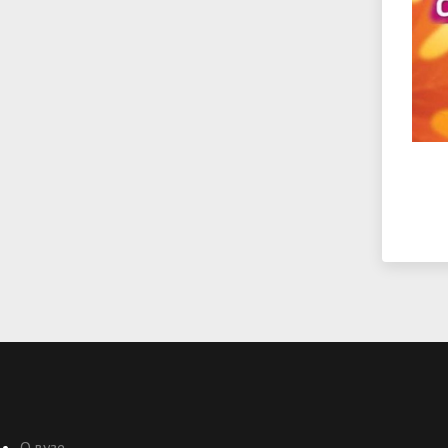
О вузе