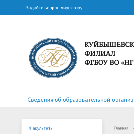
Задайте вопрос директору
КУЙБЫШЕВС
ФИЛИАЛ
ФГБОУ ВО «Н
Сведения об образовательной органи
Факультеты
Спортивная жизнь
Структу
Научная
Факультеты
Главная
›