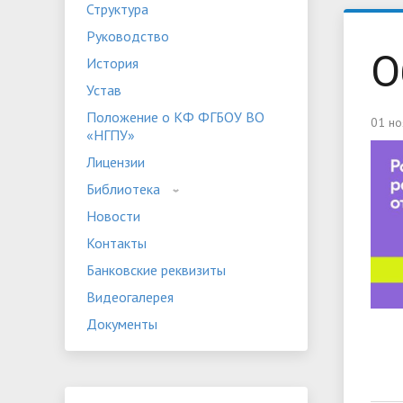
Структура
Устав
Положе
Руководство
Программы дополнительного
«НГПУ»
Оплата 
О
История
образования
Банковские реквизиты
Видеога
Устав
Мероприятия
Студенч
Положение о КФ ФГБОУ ВО
01 но
«НГПУ»
Лицензии
Библиотека
Новости
Контакты
Банковские реквизиты
Видеогалерея
Документы