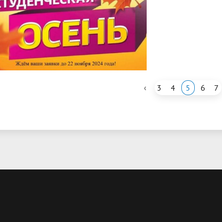
‹
3
4
5
6
7