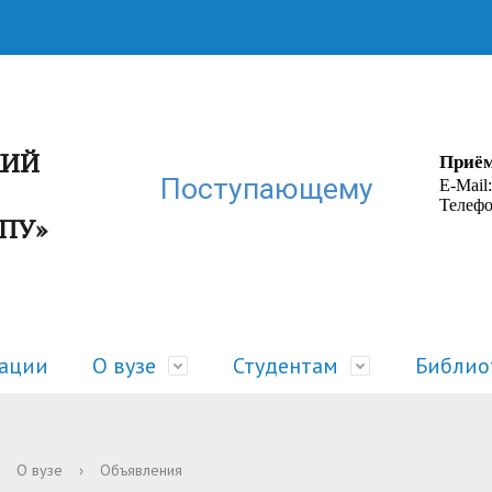
КИЙ
Приём
Поступающему
E-Mail
Телефо
ГПУ»
зации
О вузе
Студентам
Библио
ра
 жизнь
Руководство
Расписание
О вузе
›
Объявления