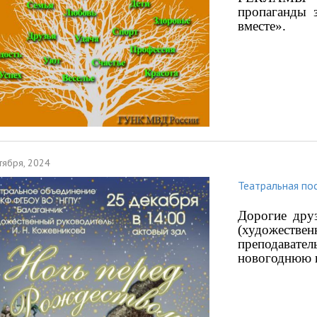
пропаганды 
вместе».
тября, 2024
Театральная по
Дорогие друз
(художествен
преподавате
новогоднюю п