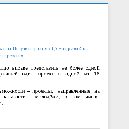
обучающихся
Библиотека
Повышение квалификации и
Контакты
профессиональная переподготовка
овий
льной
анты. Получить грант до 1,5 млн. рублей на
ект реально!
лицо вправе представить не более одной
держащей один проект в одной из 18
озможности – проекты, направленные на
ю занятости молодёжи, в том числе
и;