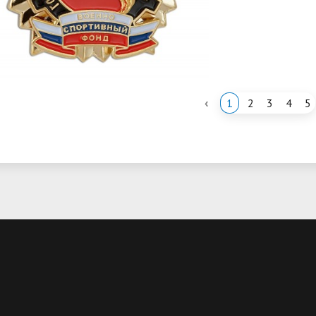
‹
1
2
3
4
5