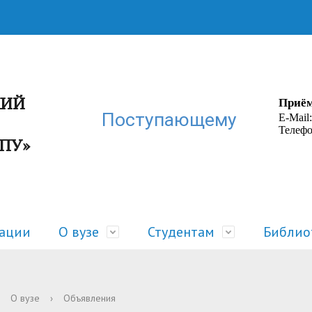
КИЙ
Приём
Поступающему
E-Mail
Телефо
ГПУ»
зации
О вузе
Студентам
Библио
ра
 жизнь
Руководство
Расписание
О вузе
›
Объявления