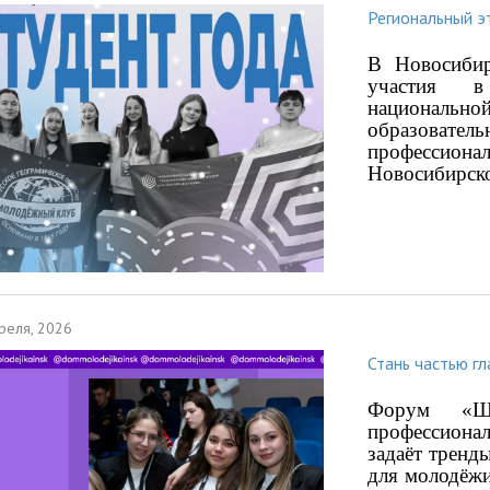
Региональный э
В Новосибир
участия в
национально
образовател
профессион
Новосибирско
реля, 2026
Стань частью г
Форум «
профессиона
задаёт трен
для молодёж