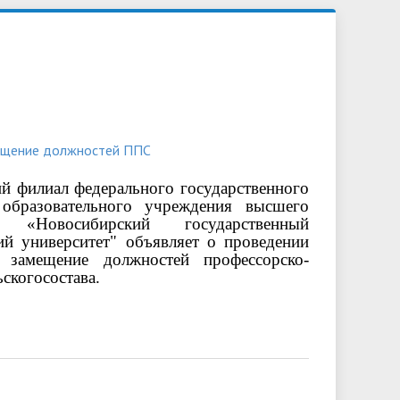
обучающихся
Библиотека
Повышение квалификации и
Контакты
профессиональная переподготовка
овий
льной
мещение должностей ППС
й филиал федерального государственного
образовательного учреждения высшего
я «Новосибирский государственный
ий университет" объявляет о проведении
 замещение должностей профессорско-
скогосостава.