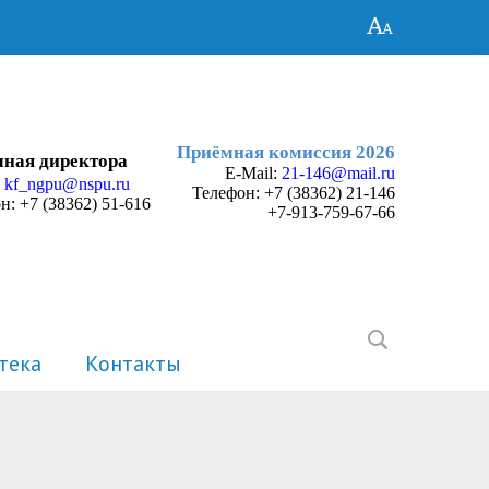
Приёмная комиссия 2026
ная директора
E-Mail:
21-146@mail.ru
:
kf_ngpu@nspu.ru
Телефон:
+7 (38362) 21-146
н: +7 (38362) 51-616
+7-913-759-67-66
тека
Контакты
История
Электронные портфолио