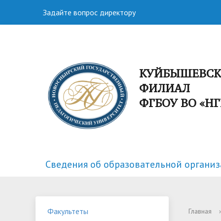
Задайте вопрос директору
КУЙБЫШЕВС
ФИЛИАЛ
ФГБОУ ВО «Н
Сведения об образовательной органи
Факультеты
Спортивная жизнь
Структу
Научная
Факультеты
Главная
›