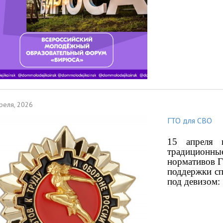
реля, 2026
ГТО для СВО
15 апреля 
традицион
нормативов Г
поддержки сп
под девизом: