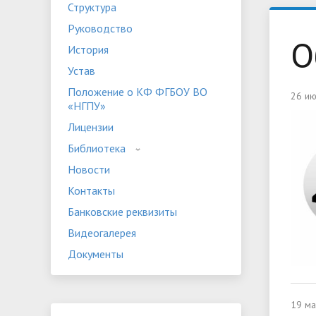
Структура
Устав
Положе
Руководство
Программы дополнительного
«НГПУ»
Оплата 
О
История
образования
Банковские реквизиты
Видеога
Устав
Мероприятия
Студенч
Положение о КФ ФГБОУ ВО
26 ию
«НГПУ»
Лицензии
Библиотека
Новости
Контакты
Банковские реквизиты
Видеогалерея
Документы
19 ма