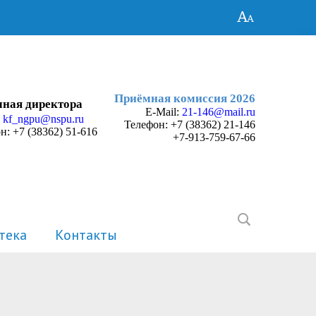
Приёмная комиссия 2026
ная директора
E-Mail:
21-146@mail.ru
:
kf_ngpu@nspu.ru
Телефон:
+7 (38362) 21-146
н: +7 (38362) 51-616
+7-913-759-67-66
тека
Контакты
История
Электронные портфолио