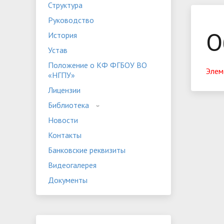
Структура
Устав
Положе
Руководство
Программы дополнительного
«НГПУ»
Оплата 
О
История
образования
Банковские реквизиты
Видеога
Устав
Мероприятия
Студенч
Положение о КФ ФГБОУ ВО
Элем
«НГПУ»
Лицензии
Библиотека
Новости
Контакты
Банковские реквизиты
Видеогалерея
Документы