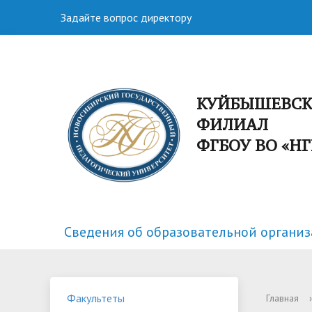
Задайте вопрос директору
КУЙБЫШЕВС
ФИЛИАЛ
ФГБОУ ВО «Н
Сведения об образовательной органи
Факультеты
Спортивная жизнь
Структу
Научная
Факультеты
Главная
›