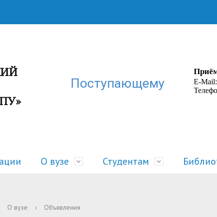
КИЙ
Приём
Поступающему
E-Mail
Телефо
ГПУ»
зации
О вузе
Студентам
Библио
ра
 жизнь
Руководство
Расписание
О вузе
›
Объявления