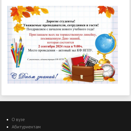
О вузе
Абитуриентам