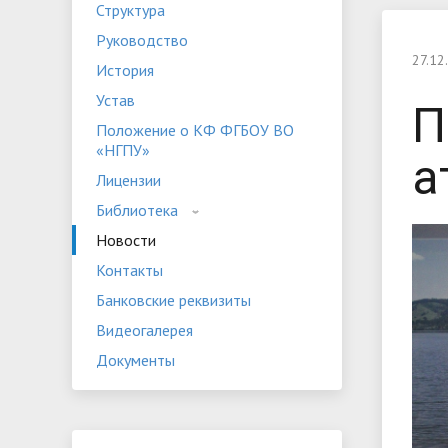
Структура
Устав
Положе
Руководство
Программы дополнительного
«НГПУ»
Оплата 
27.12
История
образования
Банковские реквизиты
Видеога
Устав
П
Мероприятия
Студенч
Положение о КФ ФГБОУ ВО
«НГПУ»
а
Лицензии
Библиотека
Новости
Контакты
Банковские реквизиты
Видеогалерея
Документы