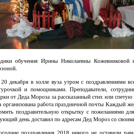
одики обучения Ирины Николаевны Кожевниковой 
озоной.
 20 декабря в холле вуза утром с поздравлениями вс
гурочкой и помощниками. Преподаватели, сотрудни
рки от Деда Мороза за рассказанный стих или спетую
а организована работа праздничной почты Каждый жел
рмить поздравительную открытку с пожеланиями для 
дующий день доставил по адресам Дед Мороз со свои
огодние поздравления 2018 никого не оставили ра