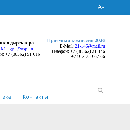
Приёмная комиссия 2026
ная директора
E-Mail:
21-146@mail.ru
:
kf_ngpu@nspu.ru
Телефон:
+7 (38362) 21-146
н: +7 (38362) 51-616
+7-913-759-67-66
тека
Контакты
История
Электронные портфолио