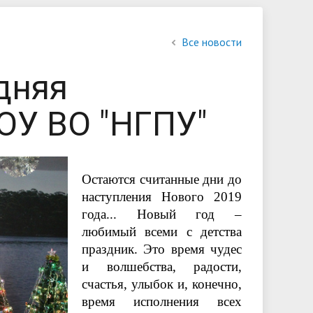
обучающихся
Библиотека
Повышение квалификации и
Контакты
Все новости
профессиональная переподготовка
дняя
овий
льной
ОУ ВО "НГПУ"
Остаются считанные дни до
наступления Нового 2019
года... Новый год –
любимый всеми с детства
праздник. Это время чудес
и волшебства, радости,
счастья, улыбок и, конечно,
время исполнения всех