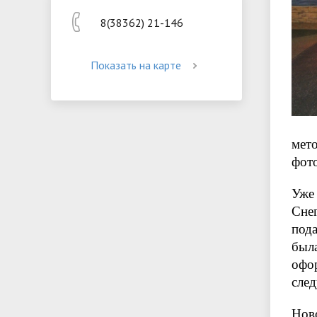
8(38362) 21-146
Показать на карте
мет
фот
Уже
Сне
пода
был
офо
сле
Нов