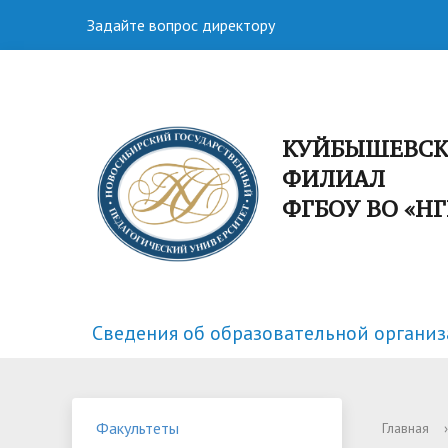
Задайте вопрос директору
КУЙБЫШЕВС
ФИЛИАЛ
ФГБОУ ВО «Н
Сведения об образовательной органи
Факультеты
Спортивная жизнь
Структу
Научная
Факультеты
Главная
›