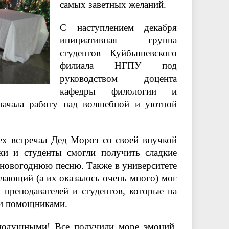
самых заветных желаний.
С наступлением декабря
инициативная группа
студентов Куйбышевского
филиала НГПУ под
руководством доцента
кафедры филологии и
начала работу над волшебной и уютной
ех встречал Дед Мороз со своей внучкой
ки и студенты смогли получить сладкие
 новогоднюю песню. Также в университете
ающий (а их оказалось очень много) мог
преподавателей и студентов, которые на
ми помощниками.
внодушными! Все получили море эмоций,