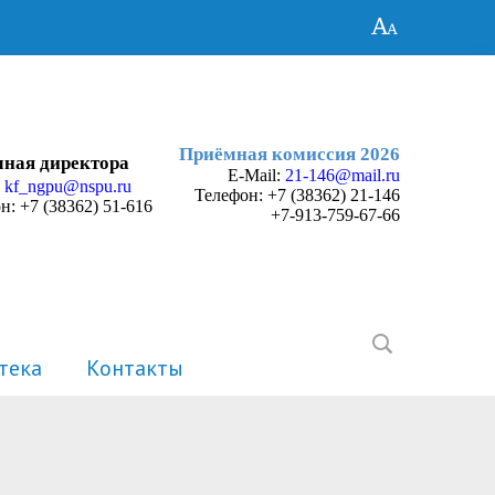
Приёмная комиссия 2026
ная директора
E-Mail:
21-146@mail.ru
:
kf_ngpu@nspu.ru
Телефон:
+7 (38362) 21-146
н: +7 (38362) 51-616
+7-913-759-67-66
тека
Контакты
История
Электронные портфолио