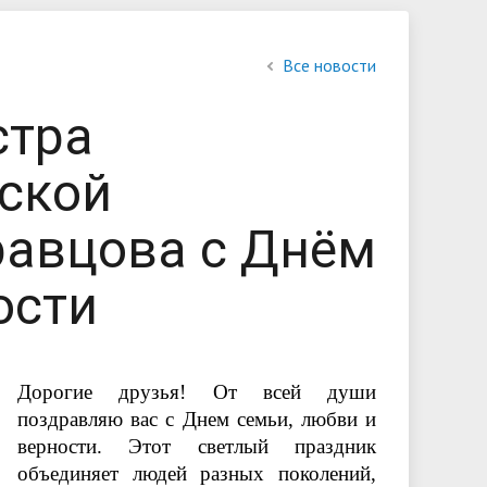
обучающихся
Библиотека
Повышение квалификации и
Контакты
Все новости
профессиональная переподготовка
стра
овий
льной
ской
равцова с Днём
ости
Дорогие друзья! От всей души
поздравляю вас с Днем семьи, любви и
верности. Этот светлый праздник
объединяет людей разных поколений,