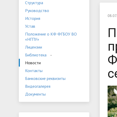
Структура
Устав
Положе
Руководство
Программы дополнительного
«НГПУ»
Оплата 
08.07
История
образования
Банковские реквизиты
Видеога
Устав
П
Мероприятия
Студенч
Положение о КФ ФГБОУ ВО
«НГПУ»
п
Лицензии
Библиотека
Ф
Новости
с
Контакты
Банковские реквизиты
Видеогалерея
Документы