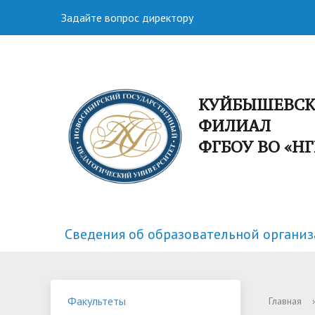
Задайте вопрос директору
КУЙБЫШЕВС
ФИЛИАЛ
ФГБОУ ВО «Н
Сведения об образовательной органи
Факультеты
Спортивная жизнь
Структу
Научная
Факультеты
Главная
›