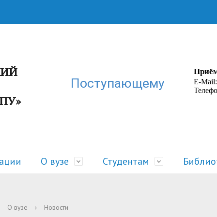
КИЙ
Приём
Поступающему
E-Mail
Телефо
ГПУ»
зации
О вузе
Студентам
Библио
ра
 жизнь
Руководство
Расписание
О вузе
›
Новости