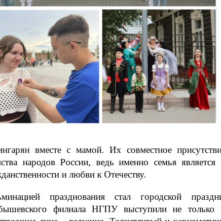
ингарян вместе с мамой. Их совместное присутств
нства народов России, ведь именно семья является
данственности и любви к Отечеству.
ьминацией празднования стал городской празд
бышевского филиала НГПУ выступили не только в