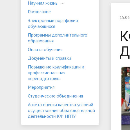
Научная жизнь
Устав
Положе
Расписание
Программы дополнительного
«НГПУ»
Оплата 
15.06
Электронные портфолио
образования
обучающихся
Банковские реквизиты
Видеога
К
Мероприятия
Студенч
Программы дополнительного
образования
Д
Оплата обучения
Документы и справки
Повышение квалификации и
профессиональная
переподготовка
Мероприятия
Студенческие объединения
Анкета оценки качества условий
осуществления образовательной
деятельности КФ НГПУ