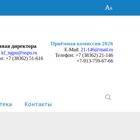
Приёмная комиссия 2026
ная директора
E-Mail:
21-146@mail.ru
:
kf_ngpu@nspu.ru
Телефон:
+7 (38362) 21-146
н: +7 (38362) 51-616
+7-913-759-67-66
тека
Контакты
История
Электронные портфолио