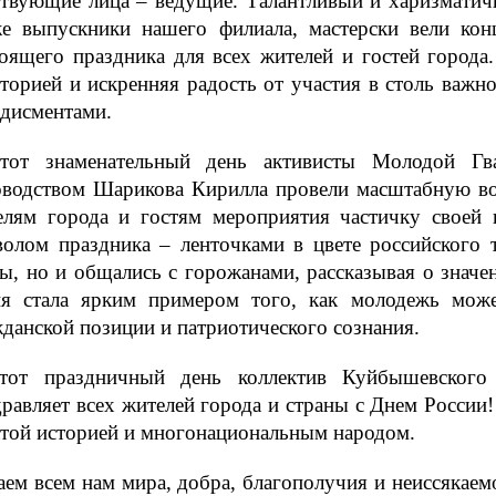
ствующие лица – ведущие. Талантливый и харизматичн
же выпускники нашего филиала, мастерски вели кон
тоящего праздника для всех жителей и гостей города
иторией и искренняя радость от участия в столь важ
одисментами.
тот знаменательный день активисты Молодой 
оводством Шарикова Кирилла провели масштабную во
елям города и гостям мероприятия частичку своей 
волом праздника – ленточками в цвете российского 
ы, но и общались с горожанами, рассказывая о значе
ия стала ярким примером того, как молодежь може
данской позиции и патриотического сознания.
тот праздничный день коллектив Куйбышевско
равляет всех жителей города и страны с Днем России
атой историей и многонациональным народом.
ем всем нам мира, добра, благополучия и неиссякаем