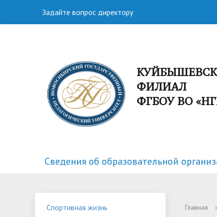
Задайте вопрос директору
КУЙБЫШЕВС
ФИЛИАЛ
ФГБОУ ВО «Н
Сведения об образовательной органи
Факультеты
Спортивная жизнь
Структу
Научная
Спортивная жизнь
Главная
›