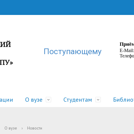
КИЙ
Приём
Поступающему
E-Mail
Телефо
ГПУ»
зации
О вузе
Студентам
Библио
ра
 жизнь
Руководство
Расписание
О вузе
›
Новости