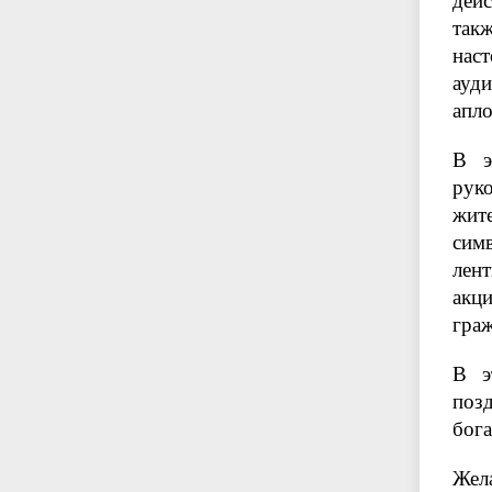
дей
так
нас
ауд
апл
В э
рук
жит
сим
лент
акц
граж
В э
позд
бог
Жела