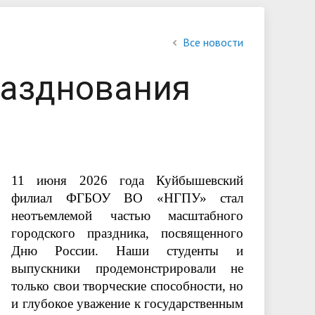
обучающихся
Библиотека
Повышение квалификации и
Контакты
Все новости
профессиональная переподготовка
разднования
овий
льной
11 июня 2026 года Куйбышевский
филиал ФГБОУ ВО «НГПУ» стал
неотъемлемой частью масштабного
городского праздника, посвященного
Дню России. Наши студенты и
выпускники продемонстрировали не
только свои творческие способности, но
и глубокое уважение к государственным