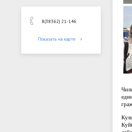
8(38362) 21-146
Показать на карте
Чил
еди
граж
Кул
Куй