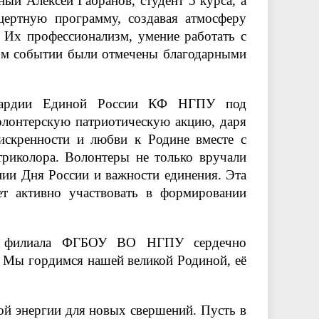
ый Алексей Габранов, студент 5 курса, а
цертную программу, создавая атмосферу
. Их профессионализм, умение работать с
ном событии были отмечены благодарными
Гвардии Единой России КФ НГПУ под
лонтерскую патриотическую акцию, даря
искренности и любви к Родине вместе с
триколора. Волонтеры не только вручали
нии Дня России и важности единения. Эта
т активно участвовать в формировании
го филиала ФГБОУ ВО НГПУ сердечно
! Мы гордимся нашей великой Родиной, её
ой энергии для новых свершений. Пусть в