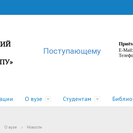
КИЙ
Приём
Поступающему
E-Mail
Телефо
ГПУ»
зации
О вузе
Студентам
Библио
ра
 жизнь
Руководство
Расписание
О вузе
›
Новости