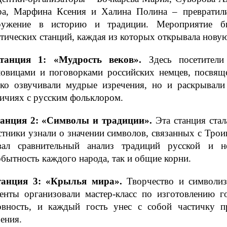
ра, Марфина Ксения и Халина Полина – превратил
ружение в историю и традиции. Мероприятие б
тических станций, каждая из которых открывала новую
танция 1: «Мудрость веков».
Здесь посетители
ловицами и поговорками российских немцев, посвя
ько озвучивали мудрые изречения, но и раскрывали
ичиях с русским фольклором.
анция 2: «Символы и традиции».
Эта станция стал
тники узнали о значении символов, связанных с Трои
вал сравнительный анализ традиций русской и 
бытность каждого народа, так и общие корни.
танция 3: «Крылья мира».
Творчество и символизм
денты организовали мастер-класс по изготовлению 
овность, и каждый гость унес с собой частичку п
ения.