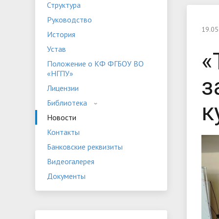
Структура
Устав
Положе
Руководство
Программы дополнительного
«НГПУ»
Оплата 
19.05
История
образования
Банковские реквизиты
Видеога
Устав
«
Мероприятия
Студенч
Положение о КФ ФГБОУ ВО
«НГПУ»
з
Лицензии
Библиотека
к
Новости
Контакты
Банковские реквизиты
Видеогалерея
Документы