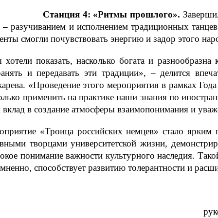
·
Станция 4: «Ритмы прошлого».
Завершил
е – разучиванием и исполнением традиционных танцев
енты смогли почувствовать энергию и задор этого нар
 хотели показать, насколько богата и разнообразна 
ранять и передавать эти традиции», – делится впеч
арева. «Проведение этого мероприятия в рамках Года
олько применить на практике наши знания по иностра
 вклад в создание атмосферы взаимопонимания и уваж
оприятие «Троица российских немцев» стало ярким п
ивными творцами университетской жизни, демонстриру
окое понимание важности культурного наследия. Тако
мненно, способствует развитию толерантности и расш
рук