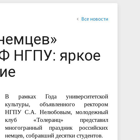
обучающихся
Библиотека
Повышение квалификации и
Контакты
Все новости
профессиональная переподготовка
 немцев»
овий
льной
КФ НГПУ: яркое
ие
В рамках Года университетской
культуры, объявленного ректором
НГПУ С.А. Нелюбовым, молодежный
клуб «Толеранц» представил
многогранный праздник российских
немцев, собравший десятки студентов.