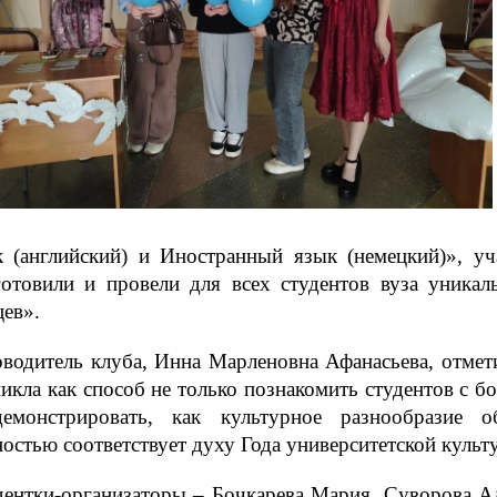
к (английский) и Иностранный язык (немецкий)», у
готовили и провели для всех студентов вуза уника
ев».
водитель клуба, Инна Марленовна Афанасьева, отмети
икла как способ не только познакомить студентов с б
демонстрировать, как культурное разнообразие 
остью соответствует духу Года университетской культ
дентки-организаторы – Бочкарева Мария, Суворова А