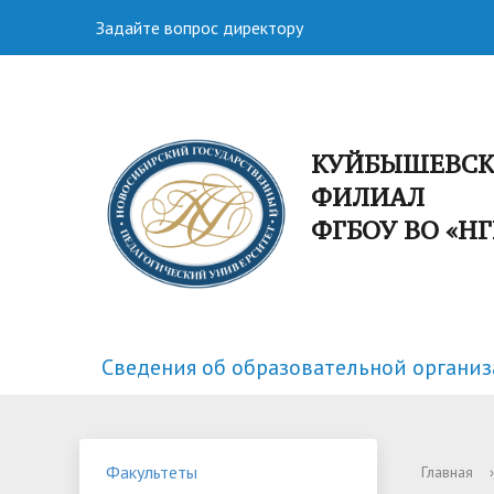
Задайте вопрос директору
КУЙБЫШЕВС
ФИЛИАЛ
ФГБОУ ВО «Н
Сведения об образовательной органи
Факультеты
Спортивная жизнь
Структу
Научная
Факультеты
Главная
›