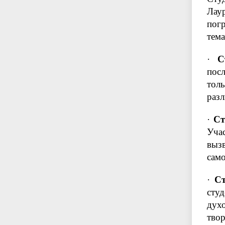
Лау
пог
тема
·
С
пос
тол
разл
·
Ст
Учас
выз
само
·
С
сту
дух
твор