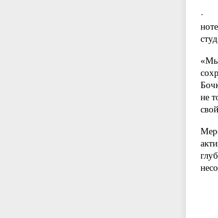
нот
студ
«Мы
сох
Бочк
не т
свой
Мер
акт
глуб
несо