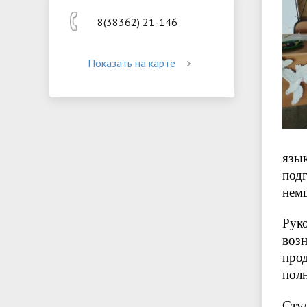
8(38362) 21-146
Показать на карте
язы
под
немц
Руко
возн
про
полн
Сту