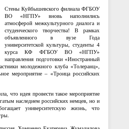
Стены Куйбышевского филиала ФГБОУ
ВО «НГПУ» вновь наполнились
атмосферой межкультурного диалога и
студенческого творчества! В рамках
объявленного в вузе Года
университетской культуры, студенты 4
курса КФ ФГБОУ ВО «НГПУ»
направления подготовки «Иностранный
частники молодежного клуба «Толеранц»,
льное мероприятие – «Троица российских
ла, что идея провести такое мероприятие
огатым наследием российских немцев, но и
обогащает университетскую жизнь, что
уры.
лиссия, Хомченко Екатерина, Жумадилова