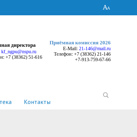
Приёмная комиссия 2026
ная директора
E-Mail:
21-146@mail.ru
:
kf_ngpu@nspu.ru
Телефон:
+7 (38362) 21-146
н: +7 (38362) 51-616
+7-913-759-67-66
тека
Контакты
История
Электронные портфолио