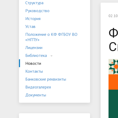
Структура
Устав
Положе
Руководство
Программы дополнительного
«НГПУ»
Оплата 
02.10
История
образования
Банковские реквизиты
Видеога
Устав
Ф
Мероприятия
Студенч
Положение о КФ ФГБОУ ВО
«НГПУ»
С
Лицензии
Библиотека
Новости
Контакты
Банковские реквизиты
Видеогалерея
Документы