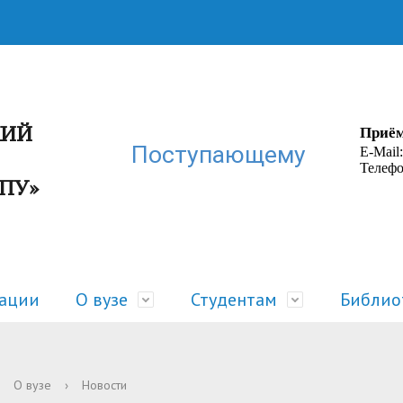
КИЙ
Приём
Поступающему
E-Mail
Телефо
ГПУ»
зации
О вузе
Студентам
Библио
ра
 жизнь
Руководство
Расписание
О вузе
›
Новости