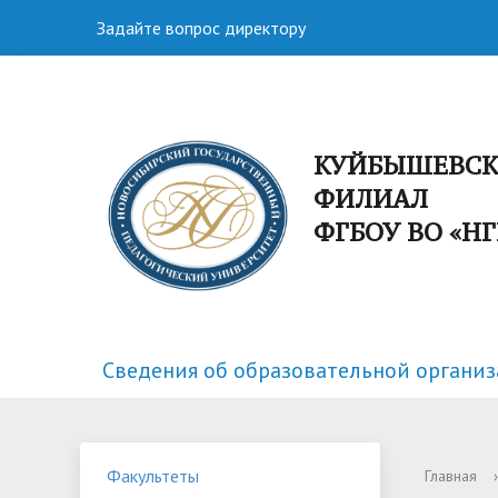
Задайте вопрос директору
КУЙБЫШЕВС
ФИЛИАЛ
ФГБОУ ВО «Н
Сведения об образовательной органи
Факультеты
Спортивная жизнь
Структу
Научная
Факультеты
Главная
›