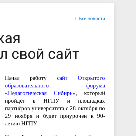
обучающихся
Библиотека
Повышение квалификации и
Контакты
Все новости
профессиональная переподготовка
кая
овий
льной
л свой сайт
Начал работу
сайт
Открытого
образовательного форума
«Педагогическая Сибирь»
, который
пройдёт в НГПУ и площадках
партнёров университета с 28 октября по
29 ноября и будет приурочен к 90-
летию НГПУ.