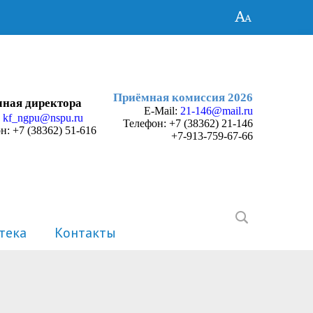
Приёмная комиссия 2026
ная директора
E-Mail:
21-146@mail.ru
:
kf_ngpu@nspu.ru
Телефон:
+7 (38362) 21-146
н: +7 (38362) 51-616
+7-913-759-67-66
тека
Контакты
История
Электронные портфолио