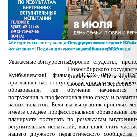
Абитуриенты, поступающие по внутренним вступительным
Поздравление ректора НГПУ Се
испытаниям! Подача документов до 13 июля 2026 года!
семьи, любви и верности
Уважаемые абитуриенты!
Дорогие студенты, препо
Новосибирского государств
Куйбышевский филиал ФГБОУ ВО "НГПУ
университета! От всей душ
приглашает вас поступить на программы высшег
любви, с
емьи и верности!
образования, где обучение начинается 
погружения в профессиональную среду и развити
ваших талантов. Если вы выпускник прошлых лет
имеете среднее профессиональное образование ил
планируете поступать по результатам внутренни
вступительных испытаний, ваш шанс стать часть
нашего дружного педагогического сообщества 