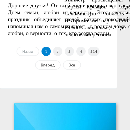
Дорогие друзья! От всей души поздравляю вас 
Сергей Кравцов в ход
Днем семьи, любви и верности. Этот светлы
Сахалинскую област
праздник объединяет людей разных поколений
Исторический парк «Рос
напоминая нам о самом важном – о родном доме, 
Южно-Сахалинске, гд
любви, о верности, о тех, кто всегда рядом.
педагогами региона.
Назад
1
2
3
4
314
Вперед
Все