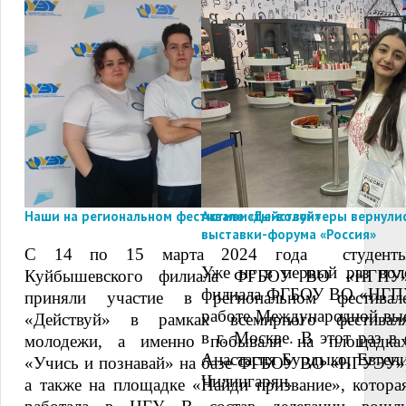
Наши на региональном фестивале «Действуй»
Активисты-волонтеры вернули
выставки-форума «Россия»
С 14 по 15 марта 2024 года студент
Уже не в первый раз во
Куйбышевского филиала ФГБОУ ВО «НГПУ
филиала ФГБОУ ВО «НГПУ
приняли участие в региональном фестивал
работе Международной вы
«Действуй» в рамках всемирного фестивал
в г. Москве. В этот раз в
молодежи, а именно побывали на площадка
Анастасия Бурдыко, Евген
«Учись и познавай» на базе ФГБОУ ВО «НГУЭУ»
Чилингарян.
а также на площадке «Найди призвание», котора