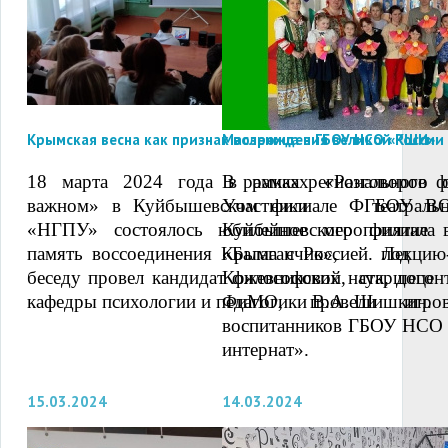
Крымская весна как признак возрождения великой России
Масленица в ГБОУ НСО «КШИ»
18 марта 2024 года в рамках «Разговоров 
В рамках регионального ф
важном» в Куйбышевском филиале ФГБОУ В
Участники театраль
«НГПУ» состоялось юбилейное мероприятие 
Куйбышевского филиа
память воссоединения Крыма с Россией. Лекцию
«Балаганчик», под 
беседу провел кандидат философских наук, доцен
Кожевниковой, старшего 
кафедры психологии и педагогики В.А. Шишкин.
ФиМО, провели игро
воспитанников ГБОУ НСО 
интернат».
15.03.2024
14.03.2024