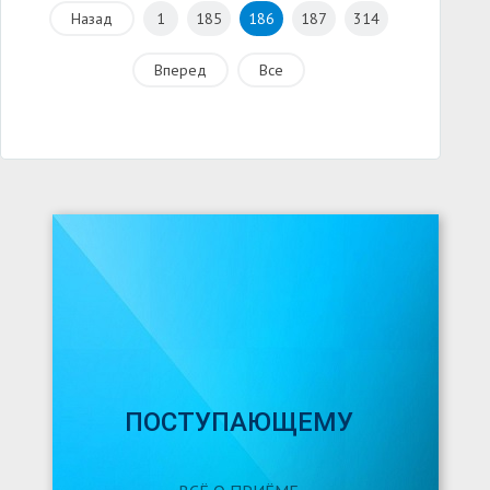
Назад
1
185
186
187
314
Вперед
Все
ПОСТУПАЮЩЕМУ