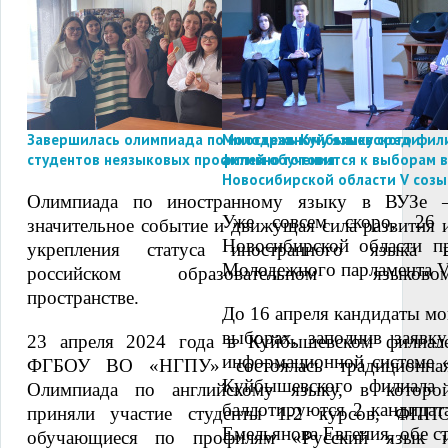
Завершилась олимпиада по иностранному языку среди
Молодежь Куйбышевского фили
студентов неязыковых профилей обучения
активно готовится к выборам 
Новосибирской области V созы
Олимпиада по иностранному языку в ВУЗе 
Уже совсем скоро, 26
значительное событие и движущая сила развития 
Новосибирской области 
укрепления статуса иностранного языка 
Молодежного парламента V
российском образовательном языково
пространстве.
До 16 апреля кандидаты мог
выборах, заполнив заявк
23 апреля 2024 года в Куйбышевском филиал
информационной системе 
ФГБОУ ВО «НГПУ» состоялась традиционна
Куйбышевского филиа
Олимпиада по английскому языку, в которо
баллотируются 2 кандидат
приняли участие студенты 1-2 курсов, ФПП
Емельянова Евгения, обе с
обучающиеся по профилям «Русский язык 