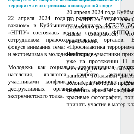
терроризма и экстремизма в молодежной среде
20 апреля 2024 года Куй
22 апреля 2024 года в рамках «Разговоров 
ВО «НГПУ» стал площа
важном» в Куйбышевском филиале ФГБОУ В
Тотального диктанта. Раз 
«НГПУ» состоялась встреча студентов ФППО 
языка собираются, чт
сотрудником правоохранительных органов. 
грамотность.
фокусе внимания тема: «Профилактика терроризм
и экстремизма в молодежной среде».
Некоторые участники при
уже на протяжении 11 л
Молодежь как социально незащищенная групп
«нестандартная» атмос
населения, являются наиболее активным
написать Тотальный дикта
участниками конфликтов и различного род
волонтёры, которые предла
деструктивных организаций, в том числ
скоротать время в ожидани
экстремистского толка.
красивые фотографии, пои
принять участие в матер-кл